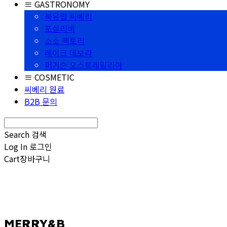
≡ GASTRONOMY
북유럽 씨베리
포실리버
소소 팩토리
레이크 데보라
퍼거슨 오스트레일리아
≡ COSMETIC
씨베리 원료
B2B 문의
Search
검색
Log In
로그인
Cart
장바구니
MERRY&B