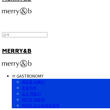
MERRY&B
≡ GASTRONOMY
북유럽 씨베리
포실리버
소소 팩토리
레이크 데보라
퍼거슨 오스트레일리아