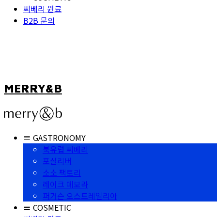
씨베리 원료
B2B 문의
MERRY&B
≡ GASTRONOMY
북유럽 씨베리
포실리버
소소 팩토리
레이크 데보라
퍼거슨 오스트레일리아
≡ COSMETIC