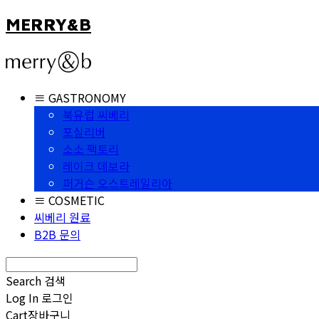
MERRY&B
≡ GASTRONOMY
북유럽 씨베리
포실리버
소소 팩토리
레이크 데보라
퍼거슨 오스트레일리아
≡ COSMETIC
씨베리 원료
B2B 문의
Search
검색
Log In
로그인
Cart
장바구니