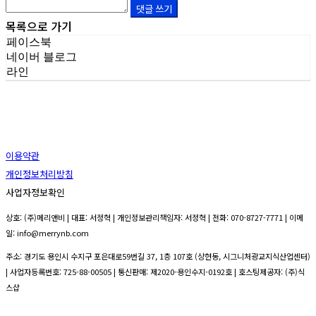
댓글 쓰기
목록으로 가기
페이스북
네이버 블로그
라인
이용약관
개인정보처리방침
사업자정보확인
상호: (주)메리앤비 | 대표: 서정혁 | 개인정보관리책임자: 서정혁 | 전화: 070-8727-7771 | 이메
일: info@merrynb.com
주소: 경기도 용인시 수지구 포은대로59번길 37, 1층 107호 (상현동, 시그니처광교지식산업센터)
| 사업자등록번호:
725-88-00505
| 통신판매:
제2020-용인수지-0192호
| 호스팅제공자: (주)식
스샵