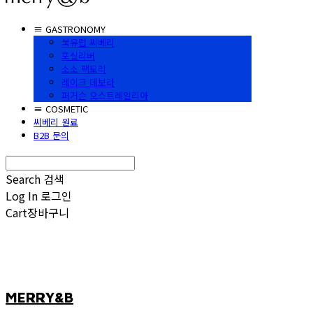
≡ GASTRONOMY
북유럽 씨베리
포실리버
소소 팩토리
레이크 데보라
퍼거슨 오스트레일리아
≡ COSMETIC
씨베리 원료
B2B 문의
Search
검색
Log In
로그인
Cart
장바구니
MERRY&B