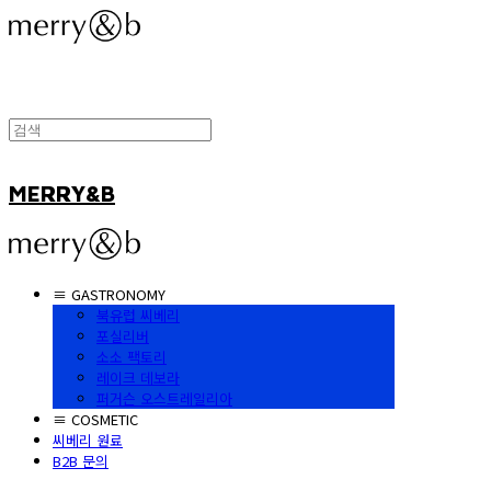
MERRY&B
≡ GASTRONOMY
북유럽 씨베리
포실리버
소소 팩토리
레이크 데보라
퍼거슨 오스트레일리아
≡ COSMETIC
씨베리 원료
B2B 문의