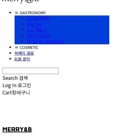
≡ GASTRONOMY
북유럽 씨베리
포실리버
소소 팩토리
레이크 데보라
퍼거슨 오스트레일리아
≡ COSMETIC
씨베리 원료
B2B 문의
Search
검색
Log In
로그인
Cart
장바구니
MERRY&B