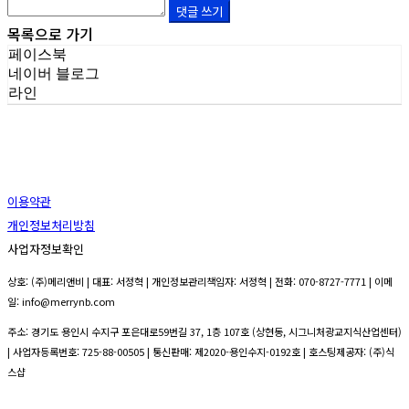
댓글 쓰기
목록으로 가기
페이스북
네이버 블로그
라인
이용약관
개인정보처리방침
사업자정보확인
상호: (주)메리앤비 | 대표: 서정혁 | 개인정보관리책임자: 서정혁 | 전화: 070-8727-7771 | 이메
일: info@merrynb.com
주소: 경기도 용인시 수지구 포은대로59번길 37, 1층 107호 (상현동, 시그니처광교지식산업센터)
| 사업자등록번호:
725-88-00505
| 통신판매:
제2020-용인수지-0192호
| 호스팅제공자: (주)식
스샵