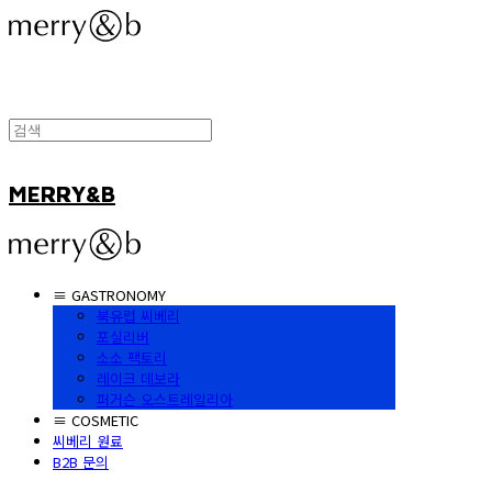
MERRY&B
≡ GASTRONOMY
북유럽 씨베리
포실리버
소소 팩토리
레이크 데보라
퍼거슨 오스트레일리아
≡ COSMETIC
씨베리 원료
B2B 문의