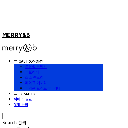
MERRY&B
≡ GASTRONOMY
북유럽 씨베리
포실리버
소소 팩토리
레이크 데보라
퍼거슨 오스트레일리아
≡ COSMETIC
씨베리 원료
B2B 문의
Search
검색