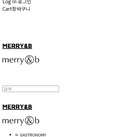
Log In
로그인
Cart
장바구니
MERRY&B
MERRY&B
≡ GASTRONOMY