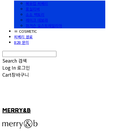
북유럽 씨베리
포실리버
소소 팩토리
레이크 데보라
퍼거슨 오스트레일리아
≡ COSMETIC
씨베리 원료
B2B 문의
Search
검색
Log In
로그인
Cart
장바구니
MERRY&B