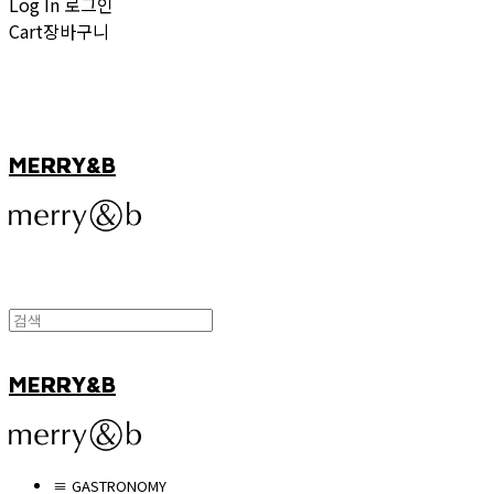
Log In
로그인
Cart
장바구니
MERRY&B
MERRY&B
≡ GASTRONOMY