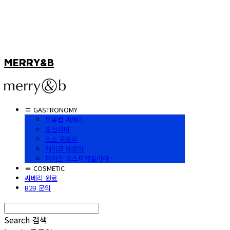
MERRY&B
≡ GASTRONOMY
북유럽 씨베리
포실리버
소소 팩토리
레이크 데보라
퍼거슨 오스트레일리아
≡ COSMETIC
씨베리 원료
B2B 문의
Search
검색