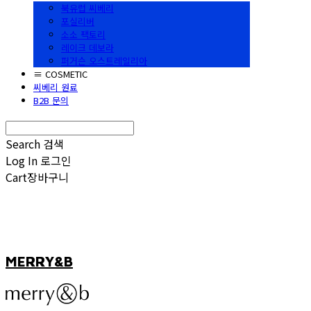
북유럽 씨베리
포실리버
소소 팩토리
레이크 데보라
퍼거슨 오스트레일리아
≡ COSMETIC
씨베리 원료
B2B 문의
Search
검색
Log In
로그인
Cart
장바구니
MERRY&B