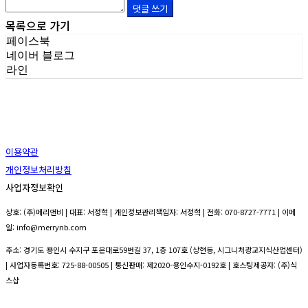
댓글 쓰기
목록으로 가기
페이스북
네이버 블로그
라인
이용약관
개인정보처리방침
사업자정보확인
상호: (주)메리앤비 | 대표: 서정혁 | 개인정보관리책임자: 서정혁 | 전화: 070-8727-7771 | 이메
일: info@merrynb.com
주소: 경기도 용인시 수지구 포은대로59번길 37, 1층 107호 (상현동, 시그니처광교지식산업센터)
| 사업자등록번호:
725-88-00505
| 통신판매:
제2020-용인수지-0192호
| 호스팅제공자: (주)식
스샵