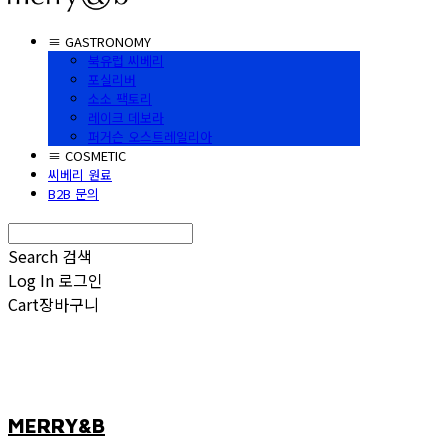
≡ GASTRONOMY
북유럽 씨베리
포실리버
소소 팩토리
레이크 데보라
퍼거슨 오스트레일리아
≡ COSMETIC
씨베리 원료
B2B 문의
Search
검색
Log In
로그인
Cart
장바구니
MERRY&B