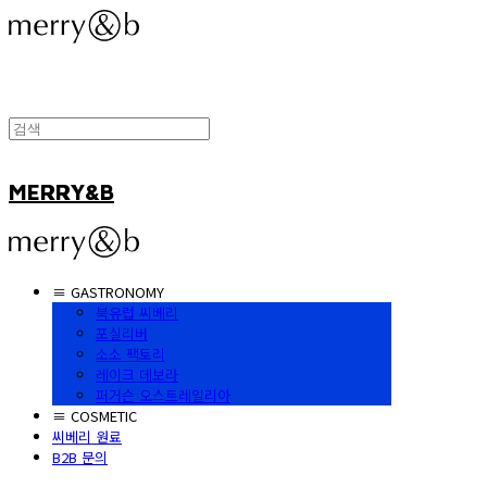
MERRY&B
≡ GASTRONOMY
북유럽 씨베리
포실리버
소소 팩토리
레이크 데보라
퍼거슨 오스트레일리아
≡ COSMETIC
씨베리 원료
B2B 문의