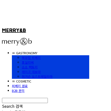
MERRY&B
≡ GASTRONOMY
북유럽 씨베리
포실리버
소소 팩토리
레이크 데보라
퍼거슨 오스트레일리아
≡ COSMETIC
씨베리 원료
B2B 문의
Search
검색