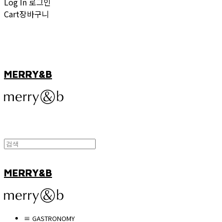
Log In
로그인
Cart
장바구니
MERRY&B
MERRY&B
≡ GASTRONOMY