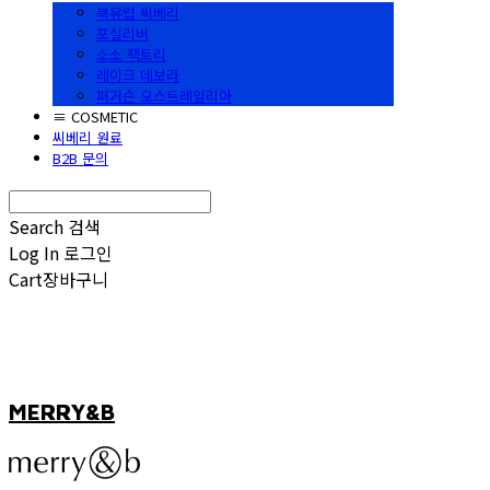
북유럽 씨베리
포실리버
소소 팩토리
레이크 데보라
퍼거슨 오스트레일리아
≡ COSMETIC
씨베리 원료
B2B 문의
Search
검색
Log In
로그인
Cart
장바구니
MERRY&B