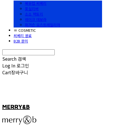
북유럽 씨베리
포실리버
소소 팩토리
레이크 데보라
퍼거슨 오스트레일리아
≡ COSMETIC
씨베리 원료
B2B 문의
Search
검색
Log In
로그인
Cart
장바구니
MERRY&B