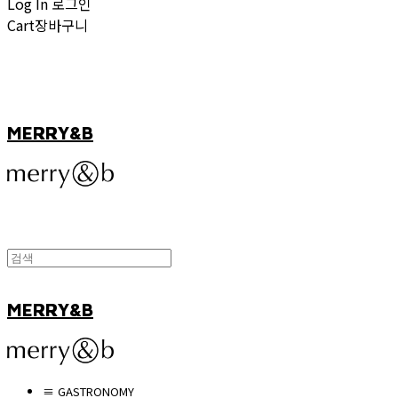
Log In
로그인
Cart
장바구니
MERRY&B
MERRY&B
≡ GASTRONOMY