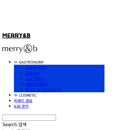
MERRY&B
≡ GASTRONOMY
북유럽 씨베리
포실리버
소소 팩토리
레이크 데보라
퍼거슨 오스트레일리아
≡ COSMETIC
씨베리 원료
B2B 문의
Search
검색