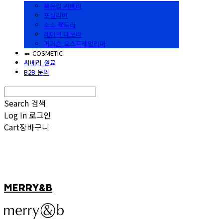
북유럽 씨베리
포실리버
소소 팩토리
레이크 데보라
퍼거슨 오스트레일리아
≡ COSMETIC
씨베리 원료
B2B 문의
Search
검색
Log In
로그인
Cart
장바구니
MERRY&B