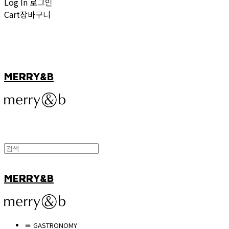
Log In
로그인
Cart
장바구니
MERRY&B
MERRY&B
≡ GASTRONOMY