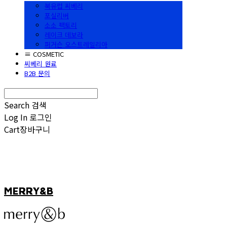
북유럽 씨베리
포실리버
소소 팩토리
레이크 데보라
퍼거슨 오스트레일리아
≡ COSMETIC
씨베리 원료
B2B 문의
Search
검색
Log In
로그인
Cart
장바구니
MERRY&B