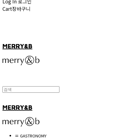
Log In
로그인
Cart
장바구니
MERRY&B
MERRY&B
≡ GASTRONOMY