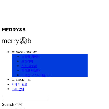
MERRY&B
≡ GASTRONOMY
북유럽 씨베리
포실리버
소소 팩토리
레이크 데보라
퍼거슨 오스트레일리아
≡ COSMETIC
씨베리 원료
B2B 문의
Search
검색