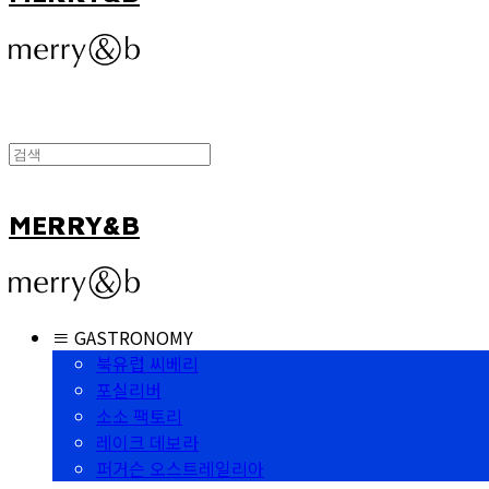
MERRY&B
≡ GASTRONOMY
북유럽 씨베리
포실리버
소소 팩토리
레이크 데보라
퍼거슨 오스트레일리아