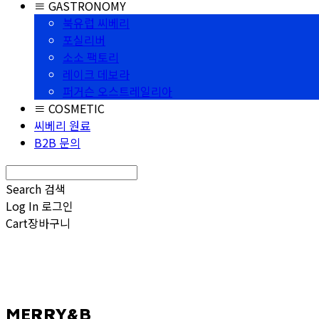
≡ GASTRONOMY
북유럽 씨베리
포실리버
소소 팩토리
레이크 데보라
퍼거슨 오스트레일리아
≡ COSMETIC
씨베리 원료
B2B 문의
Search
검색
Log In
로그인
Cart
장바구니
MERRY&B