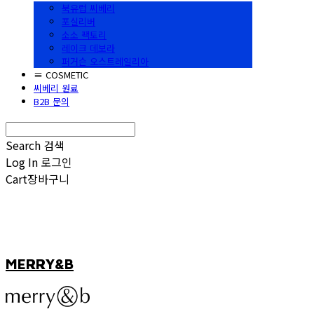
북유럽 씨베리
포실리버
소소 팩토리
레이크 데보라
퍼거슨 오스트레일리아
≡ COSMETIC
씨베리 원료
B2B 문의
Search
검색
Log In
로그인
Cart
장바구니
MERRY&B