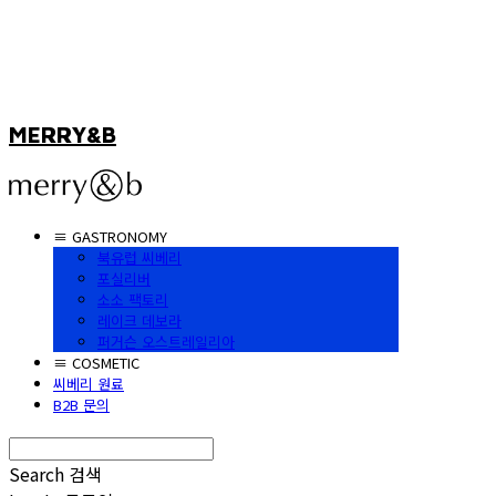
MERRY&B
≡ GASTRONOMY
북유럽 씨베리
포실리버
소소 팩토리
레이크 데보라
퍼거슨 오스트레일리아
≡ COSMETIC
씨베리 원료
B2B 문의
Search
검색