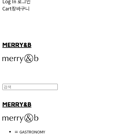
Log In
로그인
Cart
장바구니
MERRY&B
MERRY&B
≡ GASTRONOMY