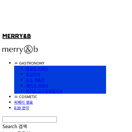
MERRY&B
≡ GASTRONOMY
북유럽 씨베리
포실리버
소소 팩토리
레이크 데보라
퍼거슨 오스트레일리아
≡ COSMETIC
씨베리 원료
B2B 문의
Search
검색