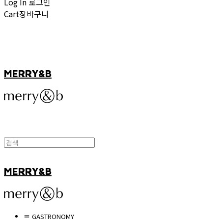
Log In
로그인
Cart
장바구니
MERRY&B
MERRY&B
≡ GASTRONOMY