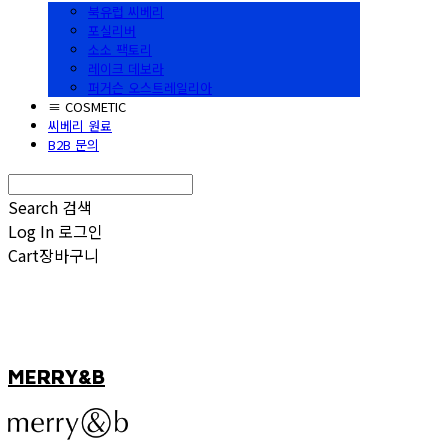
북유럽 씨베리
포실리버
소소 팩토리
레이크 데보라
퍼거슨 오스트레일리아
≡ COSMETIC
씨베리 원료
B2B 문의
Search
검색
Log In
로그인
Cart
장바구니
MERRY&B