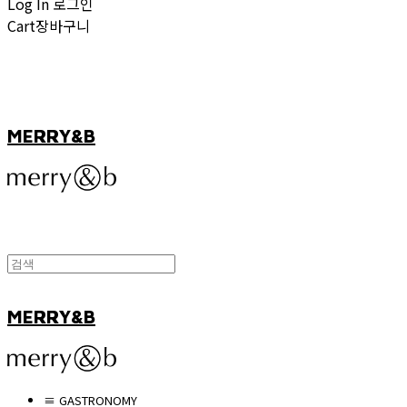
Log In
로그인
Cart
장바구니
MERRY&B
MERRY&B
≡ GASTRONOMY