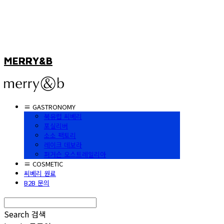
MERRY&B
≡ GASTRONOMY
북유럽 씨베리
포실리버
소소 팩토리
레이크 데보라
퍼거슨 오스트레일리아
≡ COSMETIC
씨베리 원료
B2B 문의
Search
검색