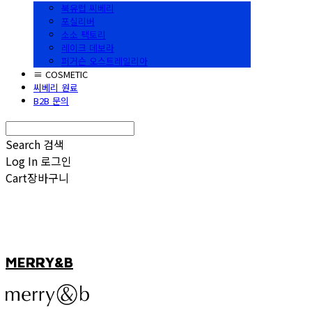
북유럽 씨베리
포실리버
소소 팩토리
레이크 데보라
퍼거슨 오스트레일리아
≡ COSMETIC
씨베리 원료
B2B 문의
Search
검색
Log In
로그인
Cart
장바구니
MERRY&B