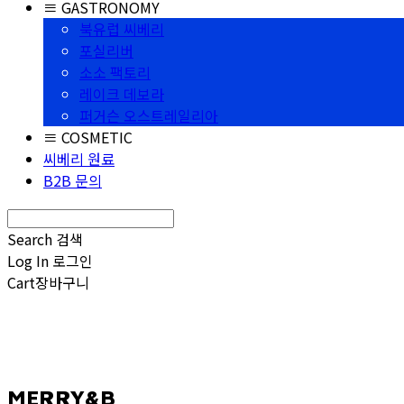
≡ GASTRONOMY
북유럽 씨베리
포실리버
소소 팩토리
레이크 데보라
퍼거슨 오스트레일리아
≡ COSMETIC
씨베리 원료
B2B 문의
Search
검색
Log In
로그인
Cart
장바구니
MERRY&B