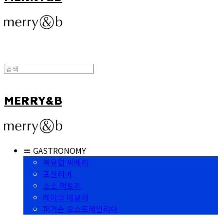
MERRY&B
≡ GASTRONOMY
북유럽 씨베리
포실리버
소소 팩토리
레이크 데보라
퍼거슨 오스트레일리아