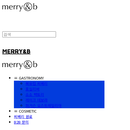
MERRY&B
≡ GASTRONOMY
북유럽 씨베리
포실리버
소소 팩토리
레이크 데보라
퍼거슨 오스트레일리아
≡ COSMETIC
씨베리 원료
B2B 문의