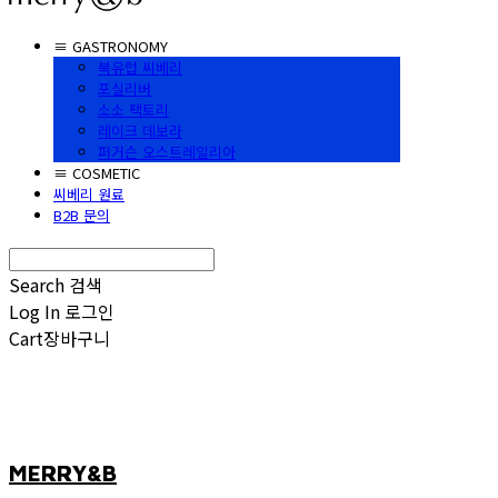
≡ GASTRONOMY
북유럽 씨베리
포실리버
소소 팩토리
레이크 데보라
퍼거슨 오스트레일리아
≡ COSMETIC
씨베리 원료
B2B 문의
Search
검색
Log In
로그인
Cart
장바구니
MERRY&B