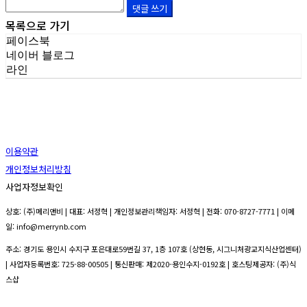
댓글 쓰기
목록으로 가기
페이스북
네이버 블로그
라인
이용약관
개인정보처리방침
사업자정보확인
상호: (주)메리앤비 | 대표: 서정혁 | 개인정보관리책임자: 서정혁 | 전화: 070-8727-7771 | 이메
일: info@merrynb.com
주소: 경기도 용인시 수지구 포은대로59번길 37, 1층 107호 (상현동, 시그니처광교지식산업센터)
| 사업자등록번호:
725-88-00505
| 통신판매:
제2020-용인수지-0192호
| 호스팅제공자: (주)식
스샵