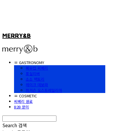
MERRY&B
≡ GASTRONOMY
북유럽 씨베리
포실리버
소소 팩토리
레이크 데보라
퍼거슨 오스트레일리아
≡ COSMETIC
씨베리 원료
B2B 문의
Search
검색