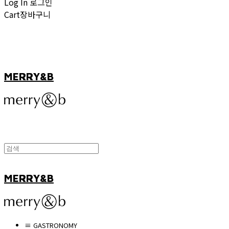
Log In
로그인
Cart
장바구니
MERRY&B
MERRY&B
≡ GASTRONOMY