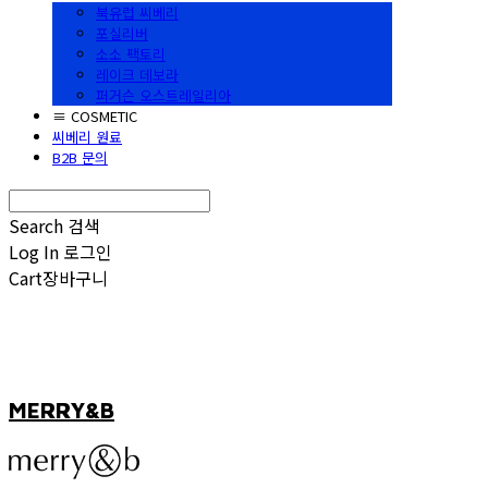
북유럽 씨베리
포실리버
소소 팩토리
레이크 데보라
퍼거슨 오스트레일리아
≡ COSMETIC
씨베리 원료
B2B 문의
Search
검색
Log In
로그인
Cart
장바구니
MERRY&B