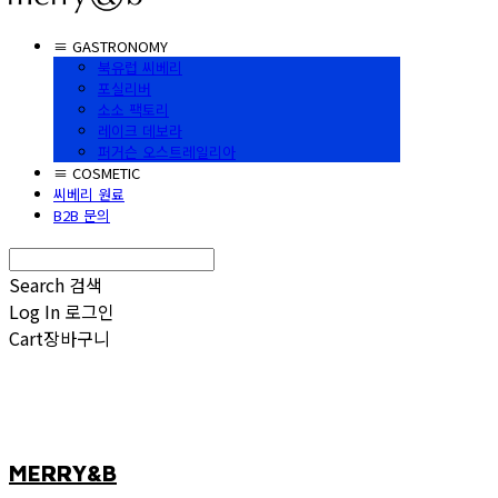
≡ GASTRONOMY
북유럽 씨베리
포실리버
소소 팩토리
레이크 데보라
퍼거슨 오스트레일리아
≡ COSMETIC
씨베리 원료
B2B 문의
Search
검색
Log In
로그인
Cart
장바구니
MERRY&B