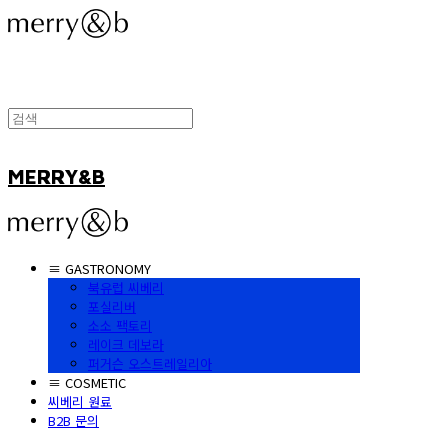
MERRY&B
≡ GASTRONOMY
북유럽 씨베리
포실리버
소소 팩토리
레이크 데보라
퍼거슨 오스트레일리아
≡ COSMETIC
씨베리 원료
B2B 문의