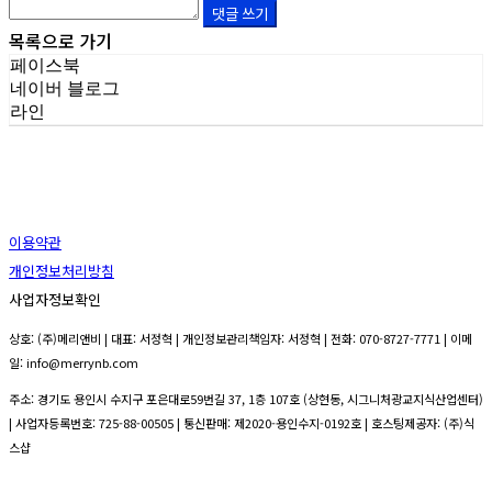
댓글 쓰기
목록으로 가기
페이스북
네이버 블로그
라인
이용약관
개인정보처리방침
사업자정보확인
상호: (주)메리앤비 | 대표: 서정혁 | 개인정보관리책임자: 서정혁 | 전화: 070-8727-7771 | 이메
일: info@merrynb.com
주소: 경기도 용인시 수지구 포은대로59번길 37, 1층 107호 (상현동, 시그니처광교지식산업센터)
| 사업자등록번호:
725-88-00505
| 통신판매:
제2020-용인수지-0192호
| 호스팅제공자: (주)식
스샵