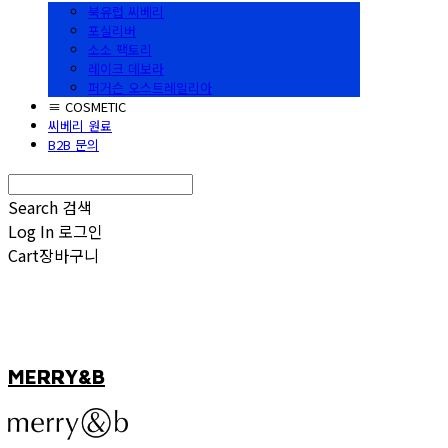
북유럽 씨베리
포실리버
소소 팩토리
레이크 데보라
퍼거슨 오스트레일리아
≡ COSMETIC
씨베리 원료
B2B 문의
Search
검색
Log In
로그인
Cart
장바구니
MERRY&B