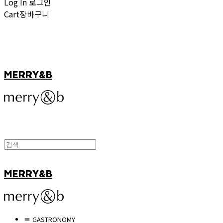
Log In
로그인
Cart
장바구니
MERRY&B
MERRY&B
≡ GASTRONOMY