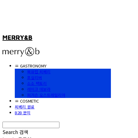
MERRY&B
≡ GASTRONOMY
북유럽 씨베리
포실리버
소소 팩토리
레이크 데보라
퍼거슨 오스트레일리아
≡ COSMETIC
씨베리 원료
B2B 문의
Search
검색