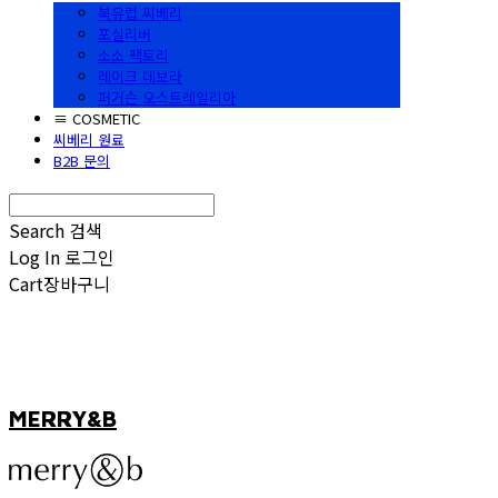
북유럽 씨베리
포실리버
소소 팩토리
레이크 데보라
퍼거슨 오스트레일리아
≡ COSMETIC
씨베리 원료
B2B 문의
Search
검색
Log In
로그인
Cart
장바구니
MERRY&B