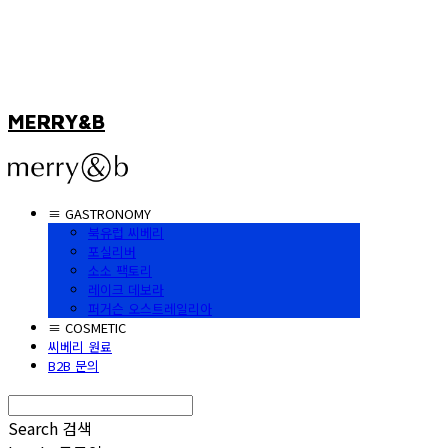
MERRY&B
≡ GASTRONOMY
북유럽 씨베리
포실리버
소소 팩토리
레이크 데보라
퍼거슨 오스트레일리아
≡ COSMETIC
씨베리 원료
B2B 문의
Search
검색