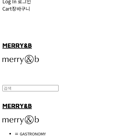
Log In
로그인
Cart
장바구니
MERRY&B
MERRY&B
≡ GASTRONOMY