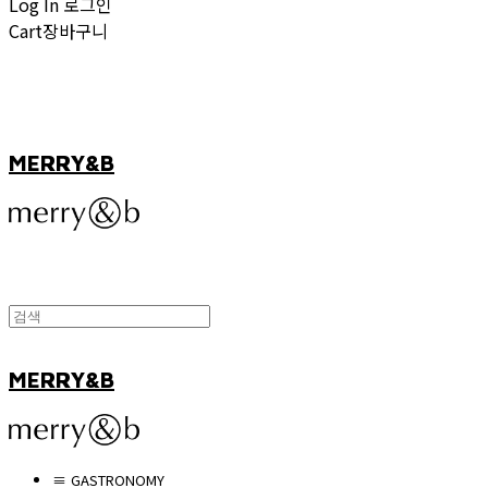
Log In
로그인
Cart
장바구니
MERRY&B
MERRY&B
≡ GASTRONOMY