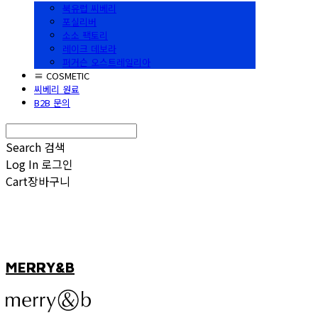
북유럽 씨베리
포실리버
소소 팩토리
레이크 데보라
퍼거슨 오스트레일리아
≡ COSMETIC
씨베리 원료
B2B 문의
Search
검색
Log In
로그인
Cart
장바구니
MERRY&B