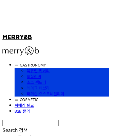
MERRY&B
≡ GASTRONOMY
북유럽 씨베리
포실리버
소소 팩토리
레이크 데보라
퍼거슨 오스트레일리아
≡ COSMETIC
씨베리 원료
B2B 문의
Search
검색