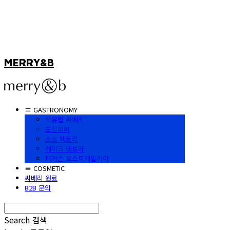
MERRY&B
≡ GASTRONOMY
북유럽 씨베리
포실리버
소소 팩토리
레이크 데보라
퍼거슨 오스트레일리아
≡ COSMETIC
씨베리 원료
B2B 문의
Search
검색