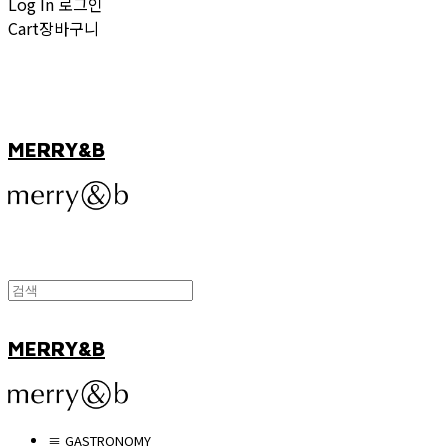
Log In
로그인
Cart
장바구니
MERRY&B
MERRY&B
≡ GASTRONOMY