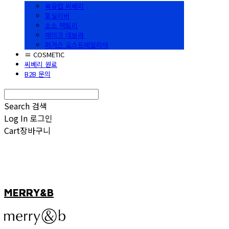
북유럽 씨베리
포실리버
소소 팩토리
레이크 데보라
퍼거슨 오스트레일리아
≡ COSMETIC
씨베리 원료
B2B 문의
Search
검색
Log In
로그인
Cart
장바구니
MERRY&B