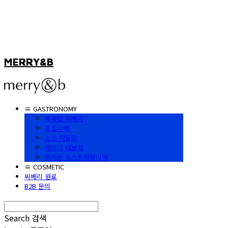
MERRY&B
≡ GASTRONOMY
북유럽 씨베리
포실리버
소소 팩토리
레이크 데보라
퍼거슨 오스트레일리아
≡ COSMETIC
씨베리 원료
B2B 문의
Search
검색