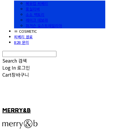
북유럽 씨베리
포실리버
소소 팩토리
레이크 데보라
퍼거슨 오스트레일리아
≡ COSMETIC
씨베리 원료
B2B 문의
Search
검색
Log In
로그인
Cart
장바구니
MERRY&B