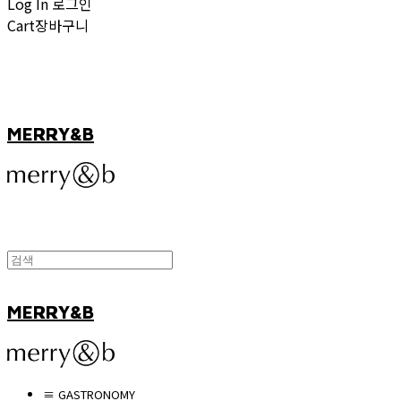
Log In
로그인
Cart
장바구니
MERRY&B
MERRY&B
≡ GASTRONOMY