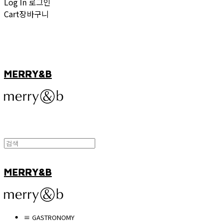
Log In
로그인
Cart
장바구니
MERRY&B
MERRY&B
≡ GASTRONOMY