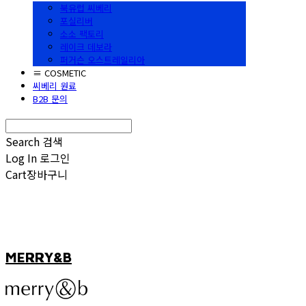
북유럽 씨베리
포실리버
소소 팩토리
레이크 데보라
퍼거슨 오스트레일리아
≡ COSMETIC
씨베리 원료
B2B 문의
Search
검색
Log In
로그인
Cart
장바구니
MERRY&B