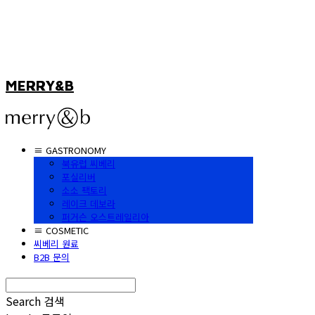
MERRY&B
≡ GASTRONOMY
북유럽 씨베리
포실리버
소소 팩토리
레이크 데보라
퍼거슨 오스트레일리아
≡ COSMETIC
씨베리 원료
B2B 문의
Search
검색