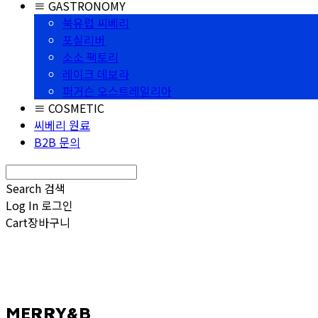
≡ GASTRONOMY
북유럽 씨베리
포실리버
소소 팩토리
레이크 데보라
퍼거슨 오스트레일리아
≡ COSMETIC
씨베리 원료
B2B 문의
Search
검색
Log In
로그인
Cart
장바구니
MERRY&B