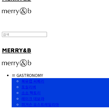
MERRY&B
≡ GASTRONOMY
북유럽 씨베리
포실리버
소소 팩토리
레이크 데보라
퍼거슨 오스트레일리아