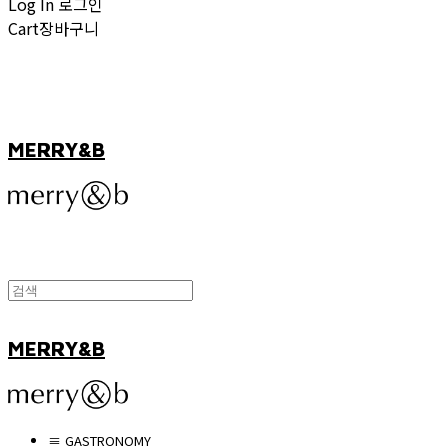
Log In
로그인
Cart
장바구니
MERRY&B
MERRY&B
≡ GASTRONOMY