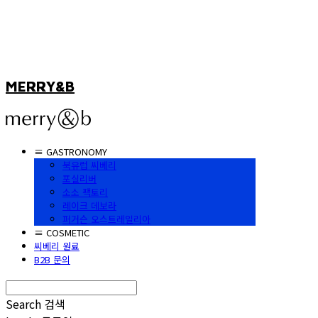
MERRY&B
≡ GASTRONOMY
북유럽 씨베리
포실리버
소소 팩토리
레이크 데보라
퍼거슨 오스트레일리아
≡ COSMETIC
씨베리 원료
B2B 문의
Search
검색