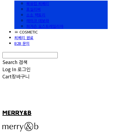
북유럽 씨베리
포실리버
소소 팩토리
레이크 데보라
퍼거슨 오스트레일리아
≡ COSMETIC
씨베리 원료
B2B 문의
Search
검색
Log In
로그인
Cart
장바구니
MERRY&B