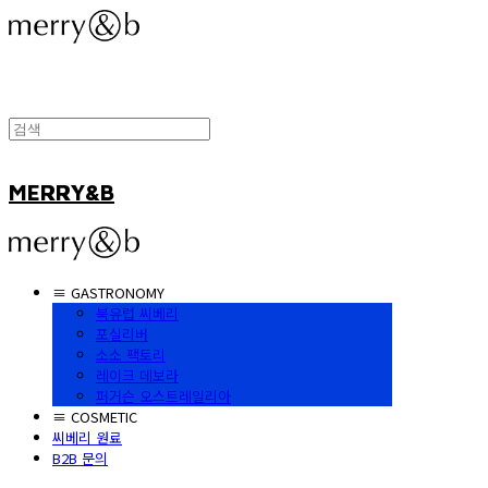
MERRY&B
≡ GASTRONOMY
북유럽 씨베리
포실리버
소소 팩토리
레이크 데보라
퍼거슨 오스트레일리아
≡ COSMETIC
씨베리 원료
B2B 문의