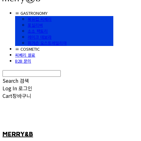
≡ GASTRONOMY
북유럽 씨베리
포실리버
소소 팩토리
레이크 데보라
퍼거슨 오스트레일리아
≡ COSMETIC
씨베리 원료
B2B 문의
Search
검색
Log In
로그인
Cart
장바구니
MERRY&B