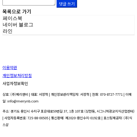
댓글 쓰기
목록으로 가기
페이스북
네이버 블로그
라인
이용약관
개인정보처리방침
사업자정보확인
상호: (주)메리앤비 | 대표: 서정혁 | 개인정보관리책임자: 서정혁 | 전화: 070-8727-7771 | 이메
일: info@merrynb.com
주소: 경기도 용인시 수지구 포은대로59번길 37, 1층 107호 (상현동, 시그니처광교지식산업센터)
| 사업자등록번호:
725-88-00505
| 통신판매:
제2020-용인수지-0192호
| 호스팅제공자: (주)식
스샵