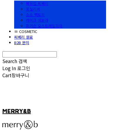
북유럽 씨베리
포실리버
소소 팩토리
레이크 데보라
퍼거슨 오스트레일리아
≡ COSMETIC
씨베리 원료
B2B 문의
Search
검색
Log In
로그인
Cart
장바구니
MERRY&B