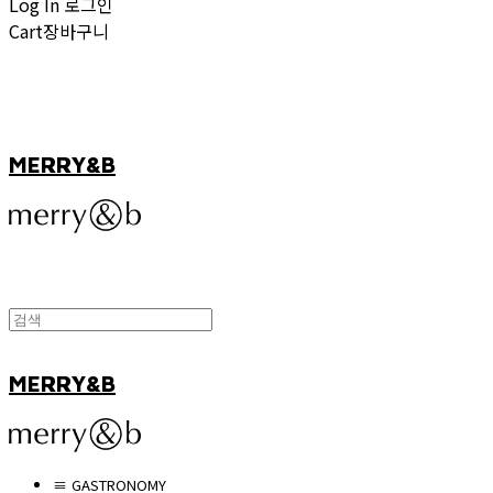
Log In
로그인
Cart
장바구니
MERRY&B
MERRY&B
≡ GASTRONOMY