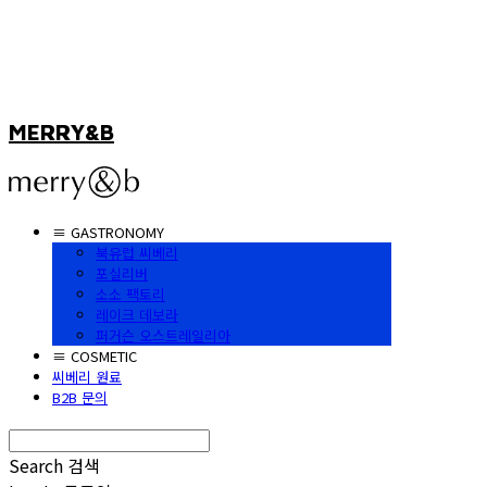
MERRY&B
≡ GASTRONOMY
북유럽 씨베리
포실리버
소소 팩토리
레이크 데보라
퍼거슨 오스트레일리아
≡ COSMETIC
씨베리 원료
B2B 문의
Search
검색