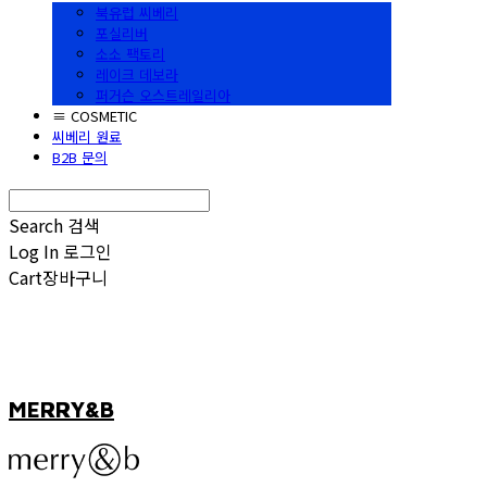
북유럽 씨베리
포실리버
소소 팩토리
레이크 데보라
퍼거슨 오스트레일리아
≡ COSMETIC
씨베리 원료
B2B 문의
Search
검색
Log In
로그인
Cart
장바구니
MERRY&B