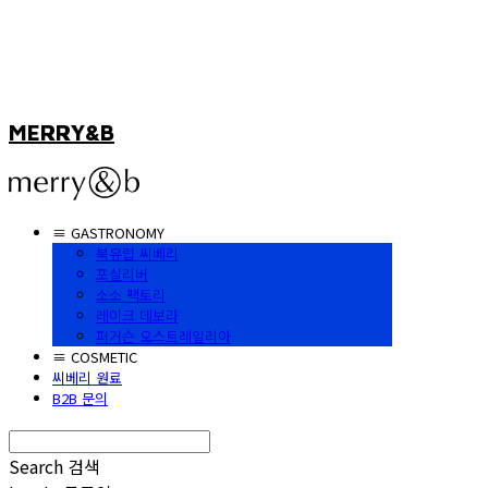
MERRY&B
≡ GASTRONOMY
북유럽 씨베리
포실리버
소소 팩토리
레이크 데보라
퍼거슨 오스트레일리아
≡ COSMETIC
씨베리 원료
B2B 문의
Search
검색