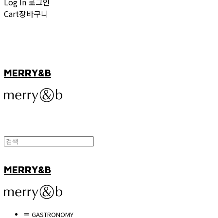
Log In
로그인
Cart
장바구니
MERRY&B
MERRY&B
≡ GASTRONOMY