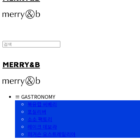
MERRY&B
≡ GASTRONOMY
북유럽 씨베리
포실리버
소소 팩토리
레이크 데보라
퍼거슨 오스트레일리아