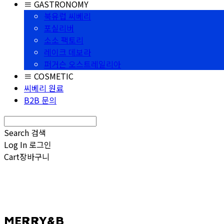
≡ GASTRONOMY
북유럽 씨베리
포실리버
소소 팩토리
레이크 데보라
퍼거슨 오스트레일리아
≡ COSMETIC
씨베리 원료
B2B 문의
Search
검색
Log In
로그인
Cart
장바구니
MERRY&B