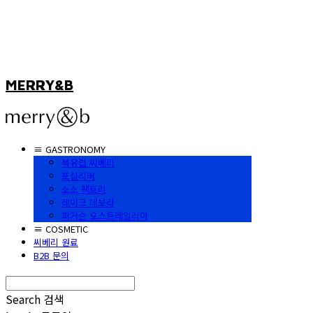
MERRY&B
≡ GASTRONOMY
북유럽 씨베리
포실리버
소소 팩토리
레이크 데보라
퍼거슨 오스트레일리아
≡ COSMETIC
씨베리 원료
B2B 문의
Search
검색