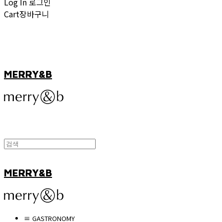
Log In
로그인
Cart
장바구니
MERRY&B
MERRY&B
≡ GASTRONOMY