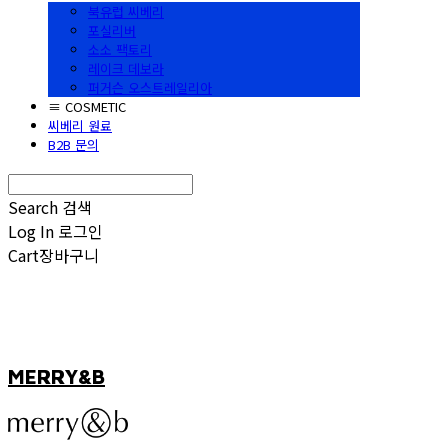
북유럽 씨베리
포실리버
소소 팩토리
레이크 데보라
퍼거슨 오스트레일리아
≡ COSMETIC
씨베리 원료
B2B 문의
Search
검색
Log In
로그인
Cart
장바구니
MERRY&B