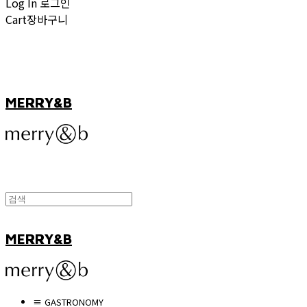
Log In
로그인
Cart
장바구니
MERRY&B
MERRY&B
≡ GASTRONOMY