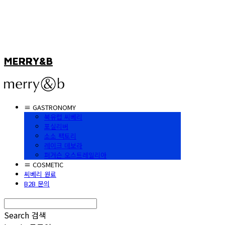
MERRY&B
≡ GASTRONOMY
북유럽 씨베리
포실리버
소소 팩토리
레이크 데보라
퍼거슨 오스트레일리아
≡ COSMETIC
씨베리 원료
B2B 문의
Search
검색