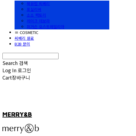
북유럽 씨베리
포실리버
소소 팩토리
레이크 데보라
퍼거슨 오스트레일리아
≡ COSMETIC
씨베리 원료
B2B 문의
Search
검색
Log In
로그인
Cart
장바구니
MERRY&B