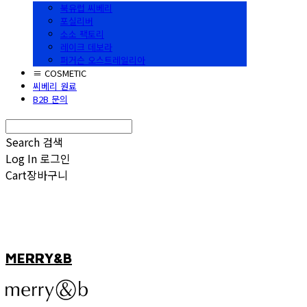
북유럽 씨베리
포실리버
소소 팩토리
레이크 데보라
퍼거슨 오스트레일리아
≡ COSMETIC
씨베리 원료
B2B 문의
Search
검색
Log In
로그인
Cart
장바구니
MERRY&B