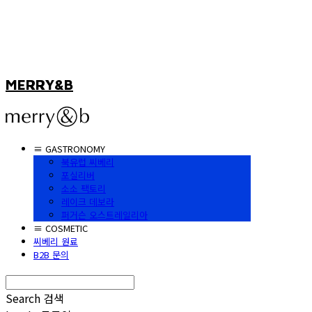
MERRY&B
≡ GASTRONOMY
북유럽 씨베리
포실리버
소소 팩토리
레이크 데보라
퍼거슨 오스트레일리아
≡ COSMETIC
씨베리 원료
B2B 문의
Search
검색