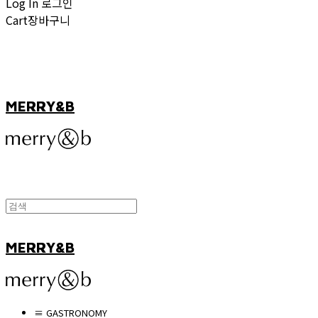
Log In
로그인
Cart
장바구니
MERRY&B
MERRY&B
≡ GASTRONOMY