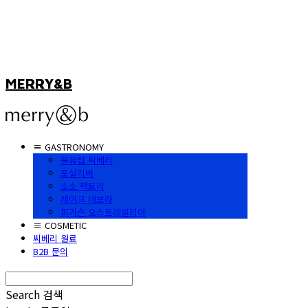
MERRY&B
≡ GASTRONOMY
북유럽 씨베리
포실리버
소소 팩토리
레이크 데보라
퍼거슨 오스트레일리아
≡ COSMETIC
씨베리 원료
B2B 문의
Search
검색