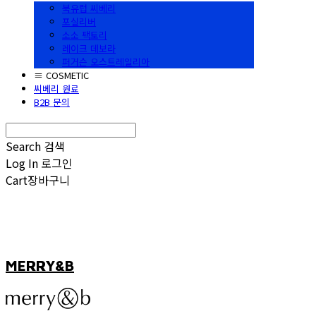
북유럽 씨베리
포실리버
소소 팩토리
레이크 데보라
퍼거슨 오스트레일리아
≡ COSMETIC
씨베리 원료
B2B 문의
Search
검색
Log In
로그인
Cart
장바구니
MERRY&B