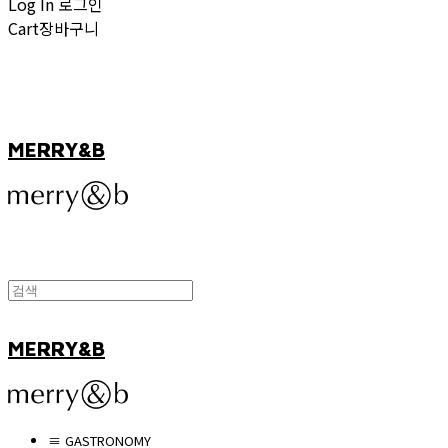
Log In
로그인
Cart
장바구니
MERRY&B
MERRY&B
≡ GASTRONOMY