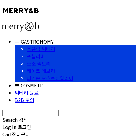
MERRY&B
≡ GASTRONOMY
북유럽 씨베리
포실리버
소소 팩토리
레이크 데보라
퍼거슨 오스트레일리아
≡ COSMETIC
씨베리 원료
B2B 문의
Search
검색
Log In
로그인
Cart
장바구니