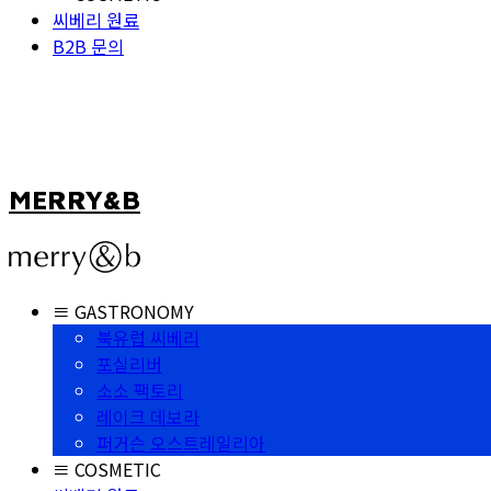
씨베리 원료
B2B 문의
MERRY&B
≡ GASTRONOMY
북유럽 씨베리
포실리버
소소 팩토리
레이크 데보라
퍼거슨 오스트레일리아
≡ COSMETIC