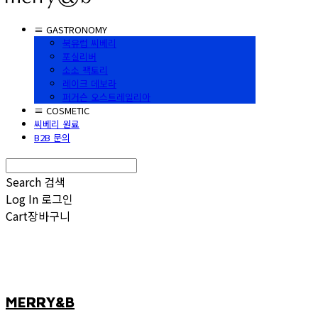
≡ GASTRONOMY
북유럽 씨베리
포실리버
소소 팩토리
레이크 데보라
퍼거슨 오스트레일리아
≡ COSMETIC
씨베리 원료
B2B 문의
Search
검색
Log In
로그인
Cart
장바구니
MERRY&B