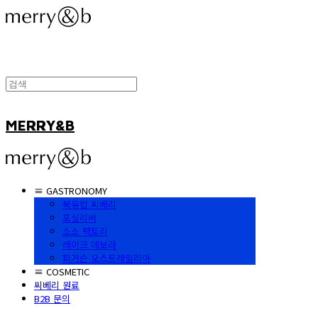
MERRY&B
≡ GASTRONOMY
북유럽 씨베리
포실리버
소소 팩토리
레이크 데보라
퍼거슨 오스트레일리아
≡ COSMETIC
씨베리 원료
B2B 문의