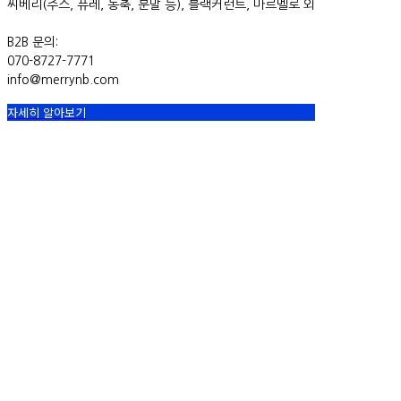
씨베리(주스, 퓨레, 농축, 분말 등), 블랙커런트, 마르멜로 외
B2B 문의:
070-8727-7771
info@merrynb.com
자세히 알아보기