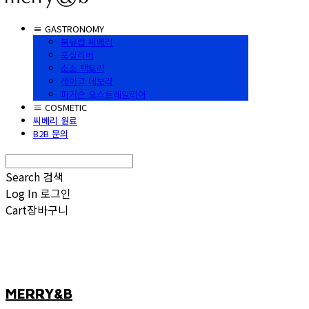
≡ GASTRONOMY
북유럽 씨베리
포실리버
소소 팩토리
레이크 데보라
퍼거슨 오스트레일리아
≡ COSMETIC
씨베리 원료
B2B 문의
Search
검색
Log In
로그인
Cart
장바구니
MERRY&B