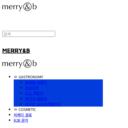
MERRY&B
≡ GASTRONOMY
북유럽 씨베리
포실리버
소소 팩토리
레이크 데보라
퍼거슨 오스트레일리아
≡ COSMETIC
씨베리 원료
B2B 문의