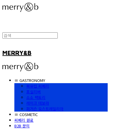
MERRY&B
≡ GASTRONOMY
북유럽 씨베리
포실리버
소소 팩토리
레이크 데보라
퍼거슨 오스트레일리아
≡ COSMETIC
씨베리 원료
B2B 문의