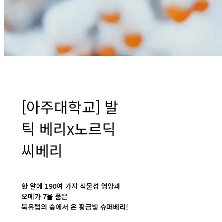
[아주대학교] 발
틱 베리x노르딕
씨베리
한 알에 190여 가지 식물성 영양과
오메가 7을 품은
북유럽의 숲에서 온 황금빛 슈퍼베리!