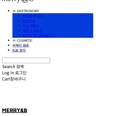
≡ GASTRONOMY
북유럽 씨베리
포실리버
소소 팩토리
레이크 데보라
퍼거슨 오스트레일리아
≡ COSMETIC
씨베리 원료
B2B 문의
Search
검색
Log In
로그인
Cart
장바구니
MERRY&B