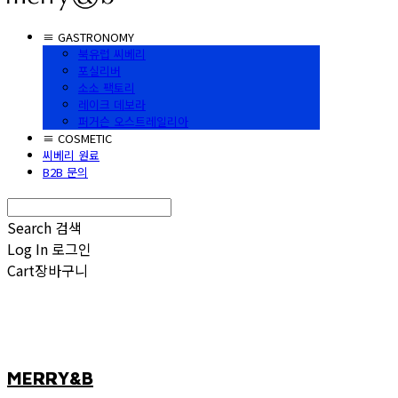
≡ GASTRONOMY
북유럽 씨베리
포실리버
소소 팩토리
레이크 데보라
퍼거슨 오스트레일리아
≡ COSMETIC
씨베리 원료
B2B 문의
Search
검색
Log In
로그인
Cart
장바구니
MERRY&B