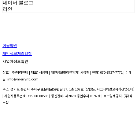
네이버 블로그
라인
이용약관
개인정보처리방침
사업자정보확인
상호: (주)메리앤비 | 대표: 서정혁 | 개인정보관리책임자: 서정혁 | 전화: 070-8727-7771 | 이메
일: info@merrynb.com
주소: 경기도 용인시 수지구 포은대로59번길 37, 1층 107호 (상현동, 시그니처광교지식산업센터)
| 사업자등록번호:
725-88-00505
| 통신판매:
제2020-용인수지-0192호
| 호스팅제공자: (주)식
스샵