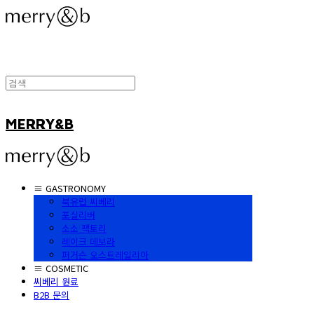
MERRY&B
≡ GASTRONOMY
북유럽 씨베리
포실리버
소소 팩토리
레이크 데보라
퍼거슨 오스트레일리아
≡ COSMETIC
씨베리 원료
B2B 문의